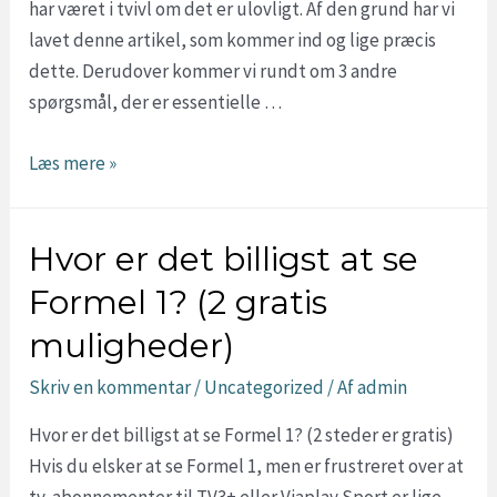
har været i tvivl om det er ulovligt. Af den grund har vi
med
lavet denne artikel, som kommer ind og lige præcis
VPN)
dette. Derudover kommer vi rundt om 3 andre
spørgsmål, der er essentielle …
Er
Læs mere »
dark
web
Hvor er det billigst at se
ulovligt?
(4
Formel 1? (2 gratis
svar
muligheder)
du
ikke
Skriv en kommentar
/
Uncategorized
/ Af
admin
vil
Hvor er det billigst at se Formel 1? (2 steder er gratis)
undvære)
Hvis du elsker at se Formel 1, men er frustreret over at