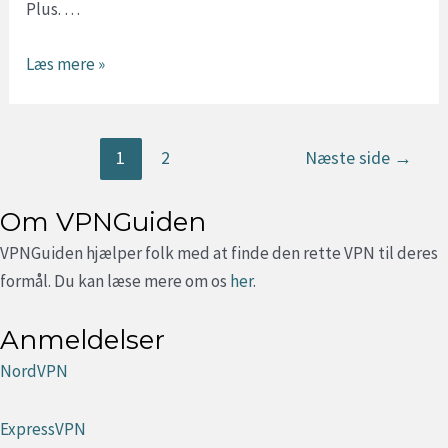
Plus. …
Hvor
Læs mere »
er
Disney
Plus
Indlægsinddeling
1
2
Næste side
→
billigst?
(Helt
Om VPNGuiden
ned
VPNGuiden hjælper folk med at finde den rette VPN til deres
til
formål. Du kan læse mere om os
her
.
22kr.)
Anmeldelser
NordVPN
ExpressVPN