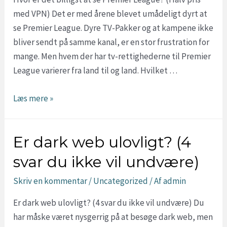
for
med VPN) Det er med årene blevet umådeligt dyrt at
65kr/md.)
se Premier League. Dyre TV-Pakker og at kampene ikke
bliver sendt på samme kanal, er en stor frustration for
mange. Men hvem der har tv-rettighederne til Premier
League varierer fra land til og land. Hvilket …
Hvor
Læs mere »
er
det
Er dark web ulovligt? (4
billigst
at
svar du ikke vil undvære)
se
Skriv en kommentar
/
Uncategorized
/ Af
admin
Premier
League?
Er dark web ulovligt? (4 svar du ikke vil undvære) Du
(Halv
har måske været nysgerrig på at besøge dark web, men
pris