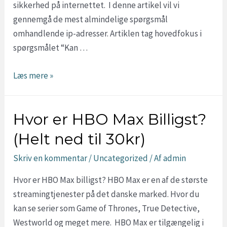
sikkerhed på internettet. I denne artikel vil vi
gennemgå de mest almindelige spørgsmål
omhandlende ip-adresser. Artiklen tag hovedfokus i
spørgsmålet “Kan …
Kan
Læs mere »
din
IP-
Hvor er HBO Max Billigst?
Adresse
misbruges?
(Helt ned til 30kr)
Skriv en kommentar
/
Uncategorized
/ Af
admin
Hvor er HBO Max billigst? HBO Max er en af de største
streamingtjenester på det danske marked. Hvor du
kan se serier som Game of Thrones, True Detective,
Westworld og meget mere. HBO Max er tilgængelig i