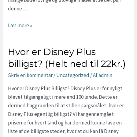
denne …
Hvor
Læs mere »
kan
man
Hvor er Disney Plus
se
Anime
billigst? (Helt ned til 22kr.)
lovligt?
Skriv en kommentar
/
Uncategorized
/ Af
admin
Hvor er Disney Plus Billigst? Disney Plus er for nyligt
blevet tilgængeligt i mere end 100 lande. Dette er
dermed baggrunden til at stille spørgsmålet, hvor er
Disney Plus egentlig billigst? Vi har gennemgået
priserne for hvert land og har dermed kunne lave en
liste af de billigste steder, hvor at du kan få Disney