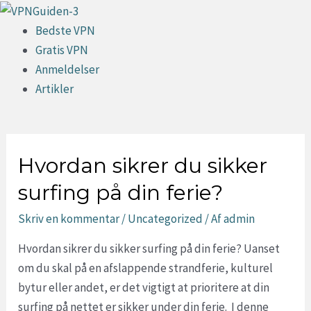
Gå
til
Menu
Bedste VPN
indholdet
Gratis VPN
Anmeldelser
Artikler
Hvordan sikrer du sikker
surfing på din ferie?
Skriv en kommentar
/
Uncategorized
/ Af
admin
Hvordan sikrer du sikker surfing på din ferie? Uanset
om du skal på en afslappende strandferie, kulturel
bytur eller andet, er det vigtigt at prioritere at din
surfing på nettet er sikker under din ferie. I denne