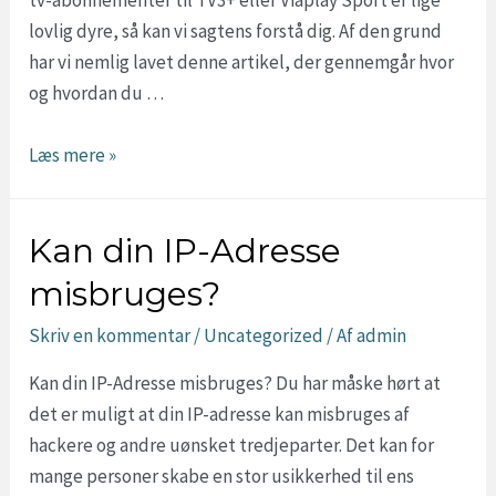
tv-abonnementer til TV3+ eller Viaplay Sport er lige
lovlig dyre, så kan vi sagtens forstå dig. Af den grund
har vi nemlig lavet denne artikel, der gennemgår hvor
og hvordan du …
Hvor
Læs mere »
er
det
Kan din IP-Adresse
billigst
at
misbruges?
se
Skriv en kommentar
/
Uncategorized
/ Af
admin
Formel
1?
Kan din IP-Adresse misbruges? Du har måske hørt at
(2
det er muligt at din IP-adresse kan misbruges af
gratis
hackere og andre uønsket tredjeparter. Det kan for
muligheder)
mange personer skabe en stor usikkerhed til ens