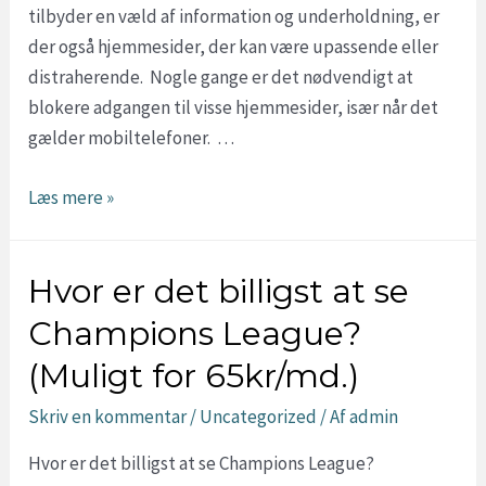
tilbyder en væld af information og underholdning, er
der også hjemmesider, der kan være upassende eller
distraherende. Nogle gange er det nødvendigt at
blokere adgangen til visse hjemmesider, især når det
gælder mobiltelefoner. …
Hvordan
Læs mere »
blokerer
man
Hvor er det billigst at se
en
hjemmeside
Champions League?
på
(Muligt for 65kr/md.)
en
mobiltelefon?
Skriv en kommentar
/
Uncategorized
/ Af
admin
Hvor er det billigst at se Champions League?