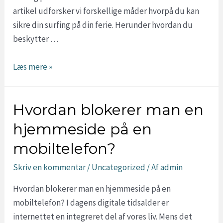
artikel udforsker vi forskellige måder hvorpå du kan
sikre din surfing på din ferie. Herunder hvordan du
beskytter …
Hvordan
Læs mere »
sikrer
du
Hvordan blokerer man en
sikker
surfing
hjemmeside på en
på
mobiltelefon?
din
ferie?
Skriv en kommentar
/
Uncategorized
/ Af
admin
Hvordan blokerer man en hjemmeside på en
mobiltelefon? I dagens digitale tidsalder er
internettet en integreret del af vores liv. Mens det