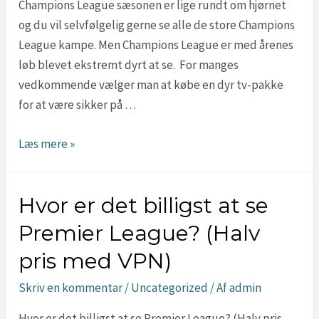
Champions League sæsonen er lige rundt om hjørnet
og du vil selvfølgelig gerne se alle de store Champions
League kampe. Men Champions League er med årenes
løb blevet ekstremt dyrt at se. For manges
vedkommende vælger man at købe en dyr tv-pakke
for at være sikker på …
Hvor
Læs mere »
er
det
Hvor er det billigst at se
billigst
at
Premier League? (Halv
se
pris med VPN)
Champions
League?
Skriv en kommentar
/
Uncategorized
/ Af
admin
(Muligt
Hvor er det billigst at se Premier League? (Halv pris