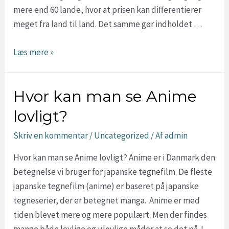
mere end 60 lande, hvor at prisen kan differentierer
meget fra land til land. Det samme gør indholdet …
Hvor
Læs mere »
er
HBO
Hvor kan man se Anime
Max
Billigst?
lovligt?
(Helt
Skriv en kommentar
/
Uncategorized
/ Af
admin
ned
til
Hvor kan man se Anime lovligt? Anime er i Danmark den
30kr)
betegnelse vi bruger for japanske tegnefilm. De fleste
japanske tegnefilm (anime) er baseret på japanske
tegneserier, der er betegnet manga. Anime er med
tiden blevet mere og mere populært. Men der findes
mange både lovlige og ulovlige måder at se det på. I