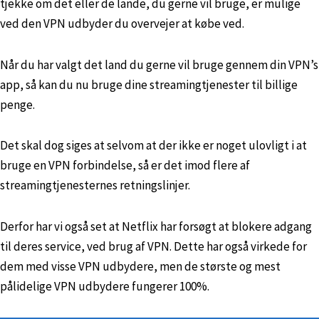
tjekke om det eller de lande, du gerne vil bruge, er mulige
ved den VPN udbyder du overvejer at købe ved.
Når du har valgt det land du gerne vil bruge gennem din VPN’s
app, så kan du nu bruge dine streamingtjenester til billige
penge.
Det skal dog siges at selvom at der ikke er noget ulovligt i at
bruge en VPN forbindelse, så er det imod flere af
streamingtjenesternes retningslinjer.
Derfor har vi også set at Netflix har forsøgt at blokere adgang
til deres service, ved brug af VPN. Dette har også virkede for
dem med visse VPN udbydere, men de største og mest
pålidelige VPN udbydere fungerer 100%.