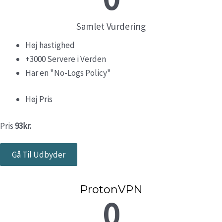
Samlet Vurdering
Høj hastighed
+3000 Servere i Verden
Har en "No-Logs Policy"
Høj Pris
Pris
93kr.
Gå Til Udbyder
ProtonVPN
0