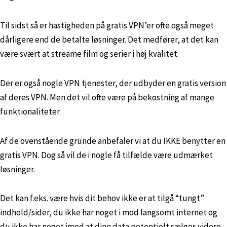
Til sidst så er hastigheden på gratis VPN’er ofte også meget
dårligere end de betalte løsninger. Det medfører, at det kan
være svært at streame film og serier i høj kvalitet.
Der er også nogle VPN tjenester, der udbyder en gratis version
af deres VPN. Men det vil ofte være på bekostning af mange
funktionaliteter.
Af de ovenstående grunde anbefaler vi at du IKKE benytter en
gratis VPN. Dog så vil de i nogle få tilfælde være udmærket
løsninger.
Det kan f.eks. være hvis dit behov ikke er at tilgå “tungt”
indhold/sider, du ikke har noget i mod langsomt internet og
du ikke har noget imod at dine data potentielt sælges videre