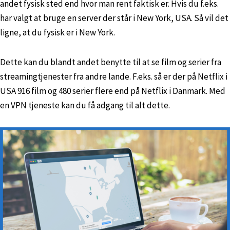
andet fysisk sted end hvor man rent faktisk er. Hvis du f.eks.
har valgt at bruge en server der står i New York, USA. Så vil det
ligne, at du fysisk er i New York.
Dette kan du blandt andet benytte til at se film og serier fra
streamingtjenester fra andre lande. F.eks. så er der på Netflix i
USA 916 film og 480 serier flere end på Netflix i Danmark. Med
en VPN tjeneste kan du få adgang til alt dette.