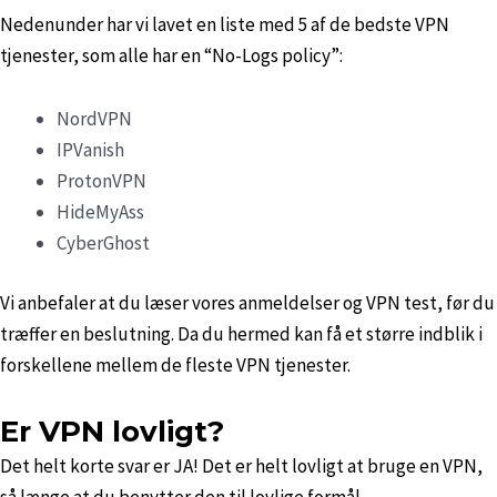
Nedenunder har vi lavet en liste med 5 af de bedste VPN
tjenester, som alle har en “No-Logs policy”:
NordVPN
IPVanish
ProtonVPN
HideMyAss
CyberGhost
Vi anbefaler at du læser vores anmeldelser og VPN test, før du
træffer en beslutning. Da du hermed kan få et større indblik i
forskellene mellem de fleste VPN tjenester.
Er VPN lovligt?
Det helt korte svar er JA! Det er helt lovligt at bruge en VPN,
så længe at du benytter den til lovlige formål.