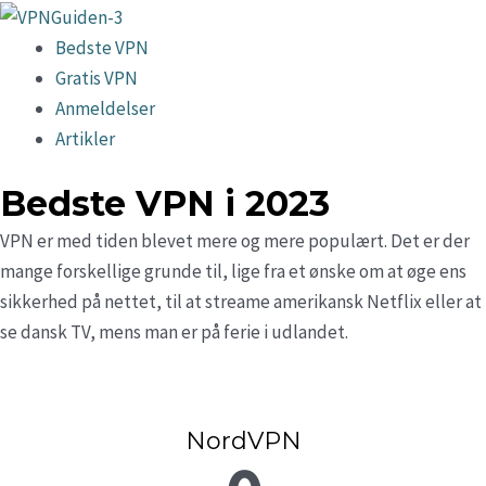
Gå
til
Menu
Bedste VPN
indholdet
Gratis VPN
Anmeldelser
Artikler
Bedste VPN i 2023
VPN er med tiden blevet mere og mere populært. Det er der
mange forskellige grunde til, lige fra et ønske om at øge ens
sikkerhed på nettet, til at streame amerikansk Netflix eller at
se dansk TV, mens man er på ferie i udlandet.
NordVPN