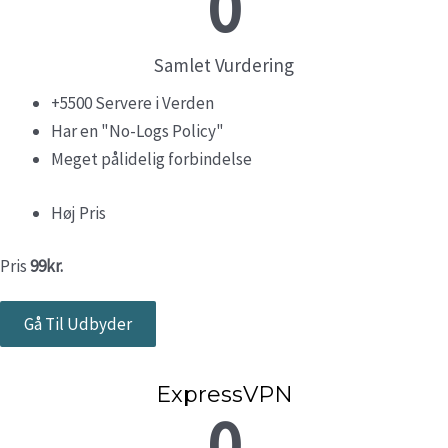
0
Samlet Vurdering
+5500 Servere i Verden
Har en "No-Logs Policy"
Meget pålidelig forbindelse
Høj Pris
Pris
99kr.
Gå Til Udbyder
ExpressVPN
0