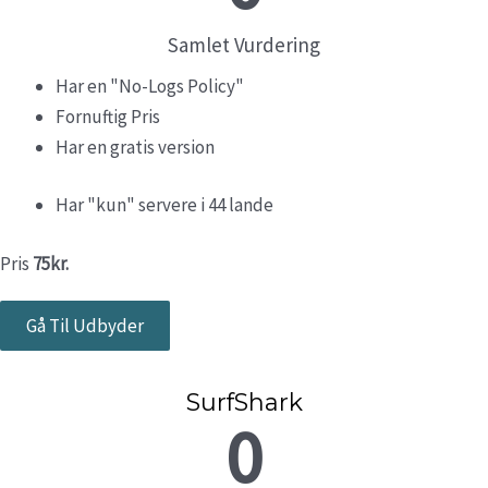
Samlet Vurdering
Har en "No-Logs Policy"
Fornuftig Pris
Har en gratis version
Har "kun" servere i 44 lande
Pris
75kr.
Gå Til Udbyder
SurfShark
0