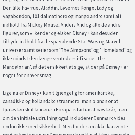
Den lille havfrue, Aladdin, Løvernes Konge, Lady og
Vagabonden, 101 dalmatinere og mange andre samt alt
indhold fra Mickey Mouse, Anders And og alle de andre
figurer, som vi kender og elsker. Disney+ kan desuden
tilbyde indhold fra de spændende Star Wars og Marvel-
universer samt serier som ’The Simpsons’ og ’Homeland’ og
ikke mindst den længe ventede sci-fi serie ’The
Mandalorian’, så det er sikkert at sige, at der på Disney+ er
noget for enhver smag.
Lige nu er Disney+ kun tilgængelig for amerikanske,
canadiske og hollandske streamere, men planen er at
tjenesten skal lanceres i Europa i starten af næste år, men
om den initiale udrulning også inkluderer Danmark vides
endnu ikke med sikkerhed. Men for de som ikke kan vente
med at kaste sig over Disneys perlerække af film i originale