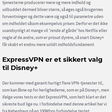
tjenesterne producerer mere og mere indhold og
udbuddet dermed bliver større, så øges også brugernes
forventninger og dette være sig også til parametre uden
om indholdet såsom eksempelvis prisen. Derfor er det ikke
usandsynligt at mange vil ’rende af gårde’ hos Netflix eller
nogle af de andre, som er prissat dyrere, så snart Disney+
får skabt et endnu mere solidt indholdsfundament.
ExpressVPN er et sikkert valg
til Disney+
Der kommer med garanti hurtigt flere VPN-tjenester til,
som kan åbne op for herlighederne, som er på Disney+, men
ifølge vores tests er det ExpressVPN, som helt klart er det
sikreste bud lige nu. I forbindelse med denne artikel har vi
fra København på en 100Mbps forbindelse testet