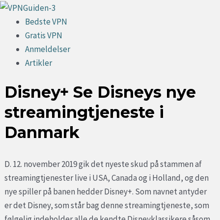
Gå
til
Menu
Bedste VPN
indholdet
Gratis VPN
Anmeldelser
Artikler
Disney+ Se Disneys nye
streamingtjeneste i
Danmark
D. 12. november 2019 gik det nyeste skud på stammen af
streamingtjenester live i USA, Canada og i Holland, og den
nye spiller på banen hedder Disney+. Som navnet antyder
er det Disney, som står bag denne streamingtjeneste, som
følgelig indeholder alle de kendte Disneyklassikere såsom