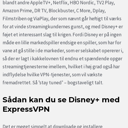
blandt andre AppleTV+, Netflix, HBO Nordic, TV2 Play,
Amazon Prime, DR TV, Blockbuster, C More, Dplay,
Filmstriben og ViaPlay, der som nævnt går heftigt til værks
for at vinde streamingkundernes gunst, og med Disney+ er
føjet et interessant slag til krigen. Fordi Disney er på ingen
måde en lille markedspiller endsige en spiller, som har for
vane at gå stille i de markeder, som er selskabet opererer i,
så der er lagt i kakkelovnen til endnu et spændende opgør
streamingtjenesterne imellem, hvilket i høj grad også har
indflydelse hvilke VPN-tjenester, som vil vækste
fremadrettet. Så ’stay tuned’ – bogstaveligt talt.
Sådan kan du se Disney+ med
ExpressVPN
Det er meget simpelt at downloade og installere