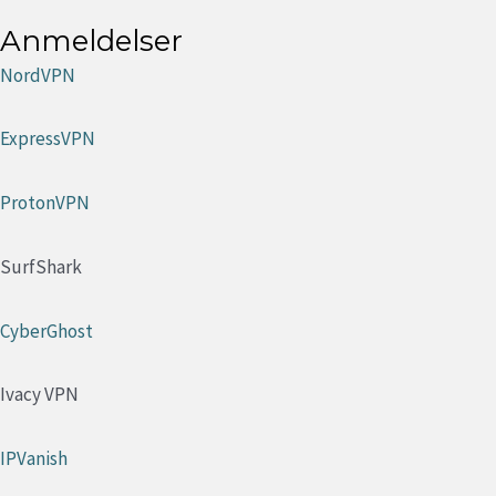
Anmeldelser
NordVPN
ExpressVPN
ProtonVPN
SurfShark
CyberGhost
Ivacy VPN
IPVanish