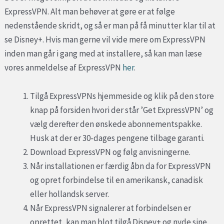
ExpressVPN. Alt man behøver at gøre er at følge
nedenstående skridt, og så er man på få minutter klar til at
se Disney+. Hvis man gerne vil vide mere om ExpressVPN
inden man går i gang med at installere, så kan man læse
vores anmeldelse af ExpressVPN
her
.
Tilgå ExpressVPNs hjemmeside og klik på den store
knap på forsiden hvori der står ’Get ExpressVPN’ og
vælg derefter den ønskede abonnementspakke.
Husk at der er 30-dages pengene tilbage garanti.
Download ExpressVPN og følg anvisningerne.
Når installationen er færdig åbn da for ExpressVPN
og opret forbindelse til en amerikansk, canadisk
eller hollandsk server.
Når ExpressVPN signalerer at forbindelsen er
oprettet, kan man blot tilgå Disney+ og nyde sine