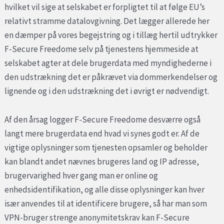
hvilket vil sige at selskabet er forpligtet til at følge EU’s
relativt stramme datalovgivning. Det lægger allerede her
en dæmper på vores begejstring og i tillæg hertil udtrykker
F-Secure Freedome selv på tjenestens hjemmeside at
selskabet agter at dele brugerdata med myndighederne i
den udstrækning det er påkrævet via dommerkendelser og
lignende og i den udstrækning det i øvrigt er nødvendigt.
Af den årsag logger F-Secure Freedome desværre også
langt mere brugerdata end hvad vi synes godt er. Af de
vigtige oplysninger som tjenesten opsamler og beholder
kan blandt andet nævnes brugeres land og IP adresse,
brugervarighed hver gang man er online og
enhedsidentifikation, og alle disse oplysninger kan hver
især anvendes til at identificere brugere, så har man som
VPN-bruger strenge anonymitetskrav kan F-Secure