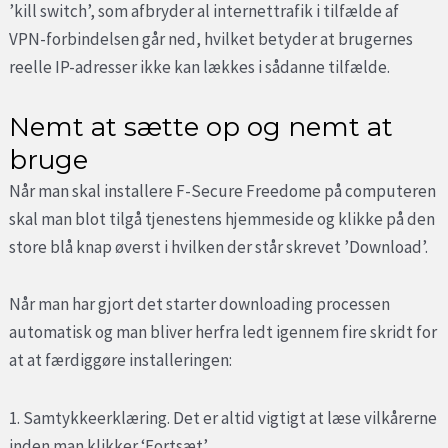
’kill switch’, som afbryder al internettrafik i tilfælde af
VPN-forbindelsen går ned, hvilket betyder at brugernes
reelle IP-adresser ikke kan lækkes i sådanne tilfælde.
Nemt at sætte op og nemt at
bruge
Når man skal installere F-Secure Freedome på computeren
skal man blot tilgå tjenestens hjemmeside og klikke på den
store blå knap øverst i hvilken der står skrevet ’Download’.
Når man har gjort det starter downloading processen
automatisk og man bliver herfra ledt igennem fire skridt for
at at færdiggøre installeringen:
1. Samtykkeerklæring. Det er altid vigtigt at læse vilkårerne
inden man klikker ‘Fortsæt’