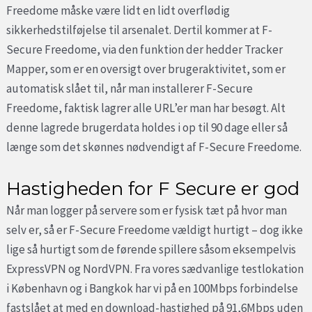
Freedome måske være lidt en lidt overflødig
sikkerhedstilføjelse til arsenalet. Dertil kommer at F-
Secure Freedome, via den funktion der hedder Tracker
Mapper, som er en oversigt over brugeraktivitet, som er
automatisk slået til, når man installerer F-Secure
Freedome, faktisk lagrer alle URL’er man har besøgt. Alt
denne lagrede brugerdata holdes i op til 90 dage eller så
længe som det skønnes nødvendigt af F-Secure Freedome.
Hastigheden for F Secure er god
Når man logger på servere som er fysisk tæt på hvor man
selv er, så er F-Secure Freedome vældigt hurtigt – dog ikke
lige så hurtigt som de førende spillere såsom eksempelvis
ExpressVPN og NordVPN. Fra vores sædvanlige testlokation
i København og i Bangkok har vi på en 100Mbps forbindelse
fastslået at med en download-hastighed på 91,6Mbps uden