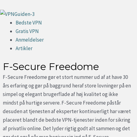
Gå
til
Menu
Bedste VPN
indholdet
Gratis VPN
Anmeldelser
Artikler
F-Secure Freedome
F-Secure Freedome gør et stort nummer ud af at have 30
års erfaring og gør på baggrund heraf store lovninger på en
simpel og elegant brugerflade af høj kvalitet og ikke
mindst på hurtige servere. F-Secure Freedome påstår
desuden at tjenesten af eksperter kontinuerligt har været
placeret blandt de bedste VPN-tjenester inden for sikring
af privatliv online. Det lyder rigtig godt alt sammen og det