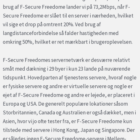
brug af F-Secure Freedome lander vi på 73,2Mbps, når F-
Secure Freedome er slået til en server i nærheden, hvilket
vil sige et drop på omtrent 20%. Ved brug af
langdistanceforbindelse så falder hastigheden med
omkring 50%, hvilket er ret mærkbart i brugeroplevelsen.
F-Secure Freedomes servernetværk er desværre relativt
småt med dækning i 29 byer i kun 23 lande på nuværende
tidspunkt. Hovedparten af tjenestens servere, hvoraf nogle
er fysiske servere og andre er virtuelle servere og nogle er
ejet af F-Secure Freedome og andre er lejede, er placeret i
Europa og USA. De generelt populære lokationer såsom
Storbritannien, Canada og Australien er også dækket, men i
Asien, hvor vi jo ofte tester fra, er F-Secure Freedome kun
tilstede med servere i Hong Kong, Japan og Singapore. Der
er således ingen F-Secure Freedome-servere i Mellem-