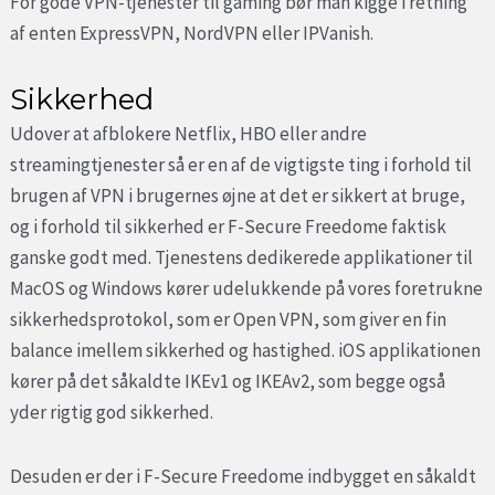
For gode VPN-tjenester til gaming bør man kigge i retning
af enten ExpressVPN, NordVPN eller IPVanish.
Sikkerhed
Udover at afblokere Netflix, HBO eller andre
streamingtjenester så er en af de vigtigste ting i forhold til
brugen af VPN i brugernes øjne at det er sikkert at bruge,
og i forhold til sikkerhed er F-Secure Freedome faktisk
ganske godt med. Tjenestens dedikerede applikationer til
MacOS og Windows kører udelukkende på vores foretrukne
sikkerhedsprotokol, som er Open VPN, som giver en fin
balance imellem sikkerhed og hastighed. iOS applikationen
kører på det såkaldte IKEv1 og IKEAv2, som begge også
yder rigtig god sikkerhed.
Desuden er der i F-Secure Freedome indbygget en såkaldt